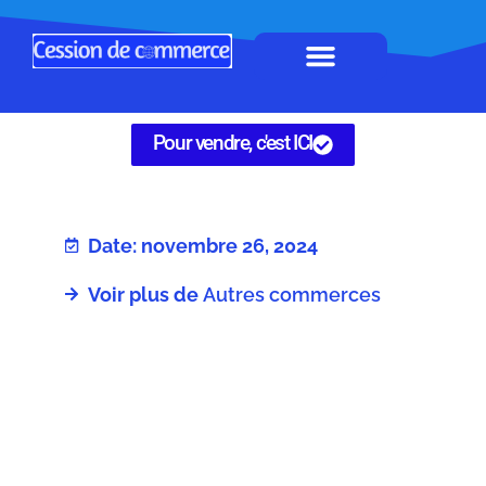
Horeca à remettre
Tous Commerces
Gérez vos annonces
Pour vendre, c'est ICI
Date: novembre 26, 2024
Voir plus de
Autres commerces