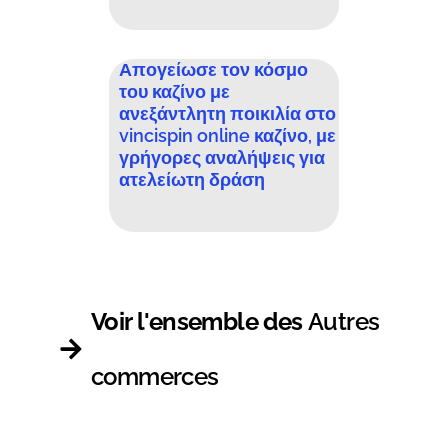
Απογείωσε τον κόσμο
του καζίνο με
ανεξάντλητη ποικιλία στο
vincispin online καζίνο, με
γρήγορες αναλήψεις για
ατελείωτη δράση
Voir l'ensemble des
Autres
commerces