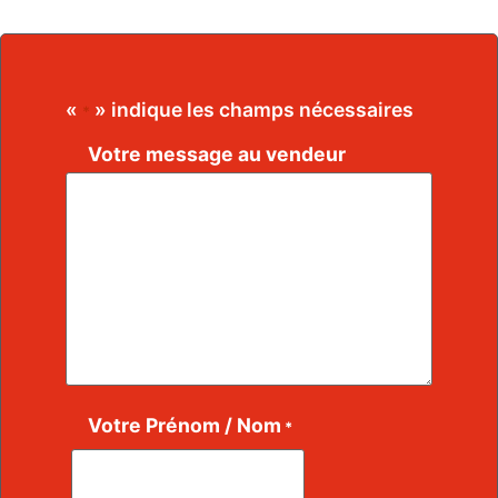
«
» indique les champs nécessaires
*
Votre message au vendeur
Votre Prénom / Nom
*