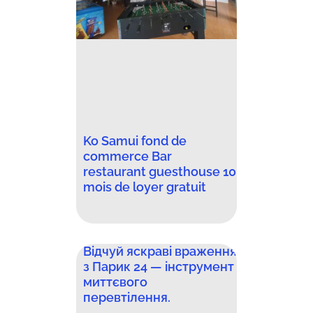
Ko Samui fond de
commerce Bar
restaurant guesthouse 10
mois de loyer gratuit
Відчуй яскраві враження
з Парик 24 — інструмент
миттєвого
перевтілення.