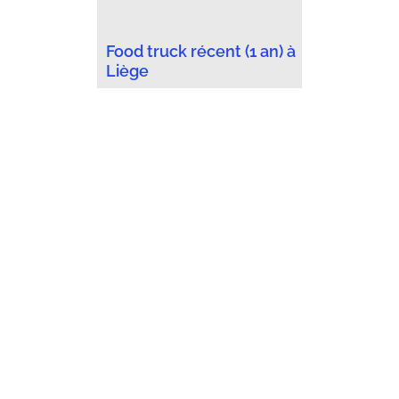
Food truck récent (1 an) à
Liège