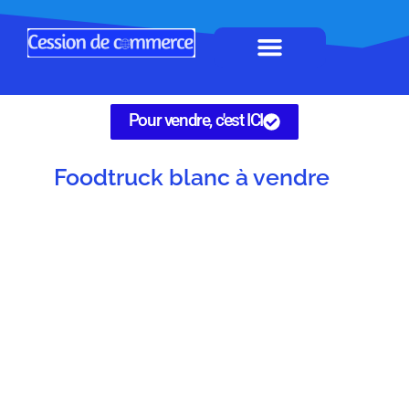
Horeca à remettre
Tous Commerces
Gérez vos annonces
Pour vendre, c'est ICI
Foodtruck blanc à vendre