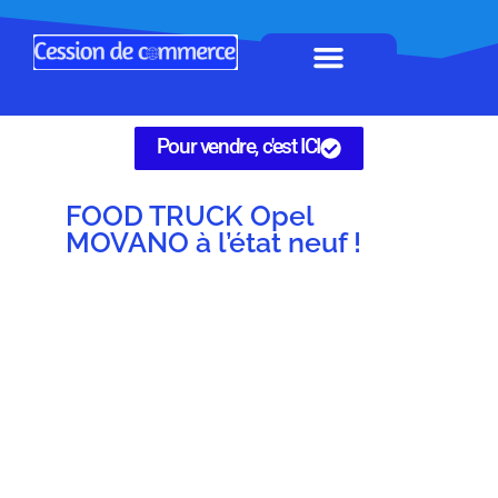
Horeca à remettre
Tous Commerces
Gérez vos annonces
Pour vendre, c'est ICI
FOOD TRUCK Opel
MOVANO à l’état neuf !