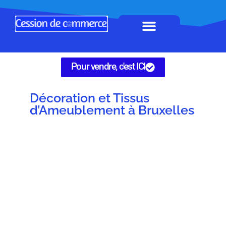
Horeca à remettre
Tous Commerces
Gérez vos annonces
Pour vendre, c'est ICI
Décoration et Tissus
d’Ameublement à Bruxelles