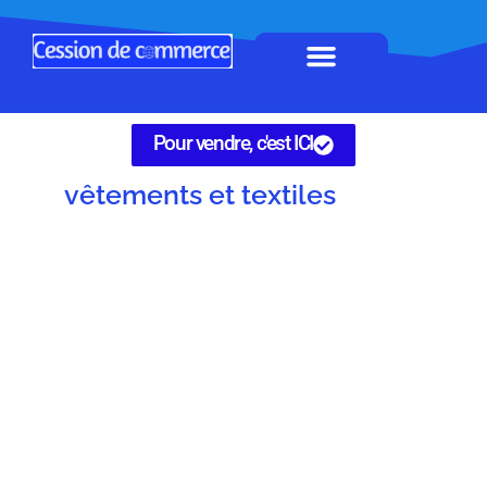
Horeca à remettre
Tous Commerces
Gérez vos annonces
Pour vendre, c'est ICI
vêtements et textiles