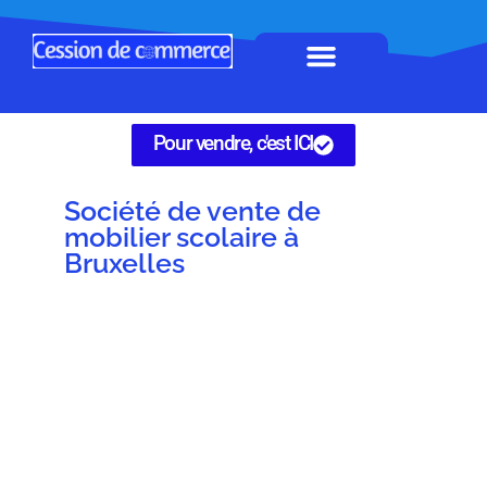
Horeca à remettre
Tous Commerces
Gérez vos annonces
Pour vendre, c'est ICI
Société de vente de
mobilier scolaire à
Bruxelles