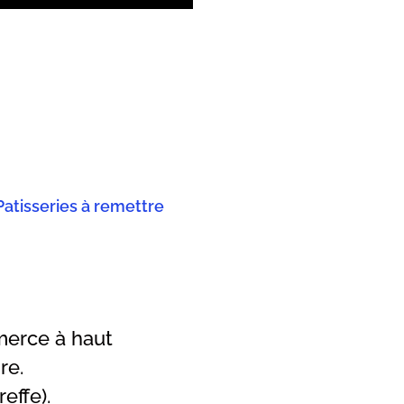
Patisseries à remettre
merce à haut
re.
effe).