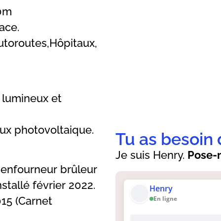
00m
ace.
autoroutes,Hôpitaux,
 lumineux et
x photovoltaique.
Tu as besoin 
Je suis Henry.
Pose-m
 enfourneur brûleur
stallé février 2022.
Henry
En ligne
15 (Carnet