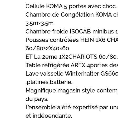
Cellule KOMA 5 portes avec choc.
Chambre de Congélation KOMA ch
3.5m×3.5m.
Chambre froide ISOCAB minibus 
Pousses contrôlées HEIN 1X6 CH
60/80+2X40×60
ET La 2eme 1X2CHARIOTS 60/80.
Table réfrigérée AREX 4portes de
Lave vaisselle Winterhalter GS660
,platines,batterie.
Magnifique magasin style contemp
du pays.
L’ensemble a été expertisé par un
et indépendante.