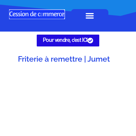
Horeca à remettre
Tous Commerces
Gérez vos annonces
Pour vendre, c'est ICI
Friterie à remettre | Jumet