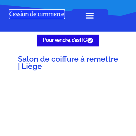
Horeca à remettre
Tous Commerces
Gérez vos annonces
Pour vendre, c'est ICI
Salon de coiffure à remettre
| Liège