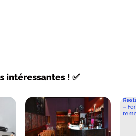
s intéressantes ! ✅
Rest
– Fo
reme