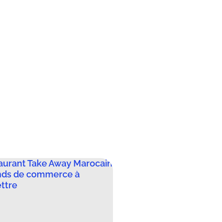
aurant Take Away Marocain
nds de commerce à
ttre