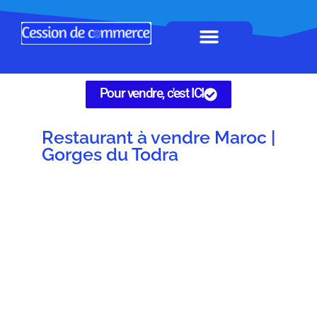
Horeca à remettre
Tous Commerces
Gérez vos annonces
Pour vendre, c'est ICI
Restaurant à vendre Maroc |
Gorges du Todra