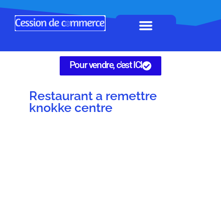
Horeca à remettre
Tous Commerces
Gérez vos annonces
Pour vendre, c'est ICI
Restaurant a remettre
knokke centre