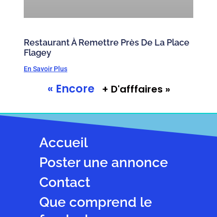
Restaurant À Remettre Près De La Place
Flagey
En Savoir Plus
« Encore
+ D'afffaires »
Accueil
Poster une annonce
Contact
Que comprend le