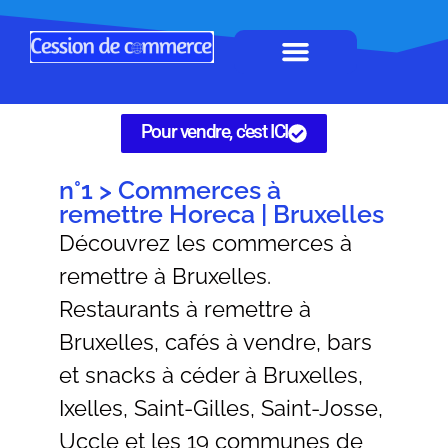
Horeca à remettre
Tous Commerces
Gérez vos annonces
Pour vendre, c'est ICI
n°1 > Commerces à
remettre Horeca | Bruxelles
Découvrez les commerces à
remettre à Bruxelles.
Restaurants à remettre à
Bruxelles, cafés à vendre, bars
et snacks à céder à Bruxelles,
Ixelles, Saint-Gilles, Saint-Josse,
Uccle et les 19 communes de