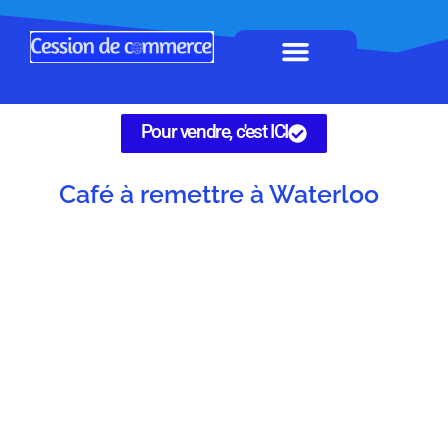
Horeca à remettre
Tous Commerces
Gérez vos annonces
Pour vendre, c'est ICI
Café à remettre à Waterloo