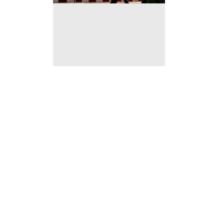
Station Esso à vendre au
Roeulx 7070