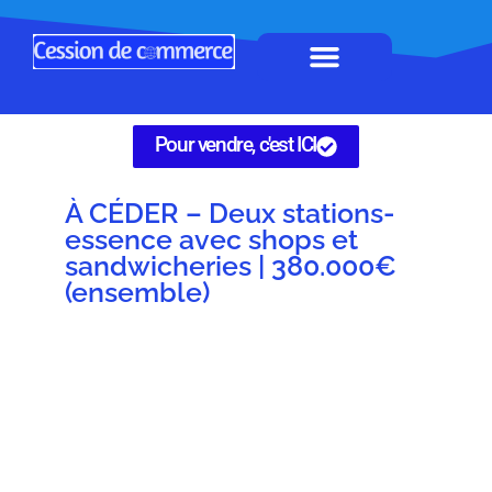
Horeca à remettre
Tous Commerces
Gérez vos annonces
Pour vendre, c'est ICI
À CÉDER – Deux stations-
essence avec shops et
sandwicheries | 380.000€
(ensemble)