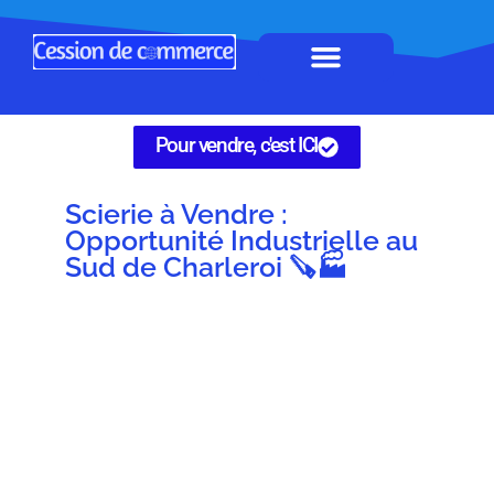
Horeca à remettre
Tous Commerces
Gérez vos annonces
Pour vendre, c'est ICI
Scierie à Vendre :
Opportunité Industrielle au
Sud de Charleroi 🪚🏭