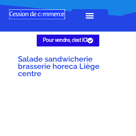
Horeca à remettre
Tous Commerces
Gérez vos annonces
Pour vendre, c'est ICI
Salade sandwicherie
brasserie horeca Liège
centre