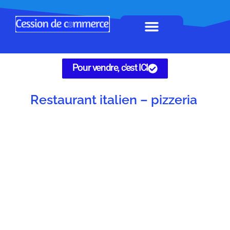
Horeca à remettre
Tous Commerces
Gérez vos annonces
Pour vendre, c'est ICI
Restaurant italien – pizzeria