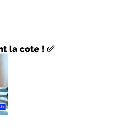
t la cote ! ✅