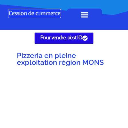
Horeca à remettre
Tous Commerces
Gérez vos annonces
Pour vendre, c'est ICI
Pizzeria en pleine
exploitation région MONS