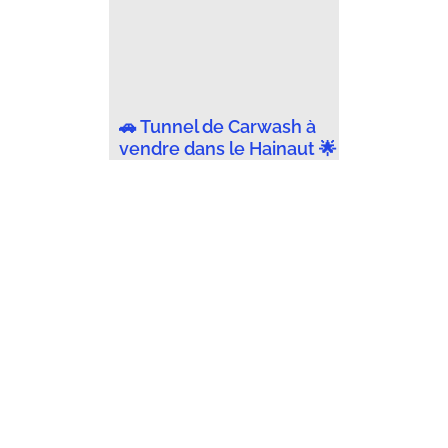
🚗 Tunnel de Carwash à
vendre dans le Hainaut 🌟