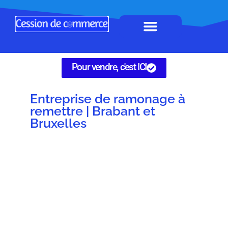
Horeca à remettre
Tous Commerces
Gérez vos annonces
Pour vendre, c'est ICI
Entreprise de ramonage à
remettre | Brabant et
Bruxelles