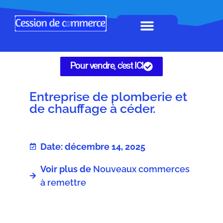
Horeca à remettre
Tous Commerces
Gérez vos annonces
Pour vendre, c'est ICI
Entreprise de plomberie et
de chauffage à céder.
Date: décembre 14, 2025
Voir plus de
Nouveaux commerces
à remettre