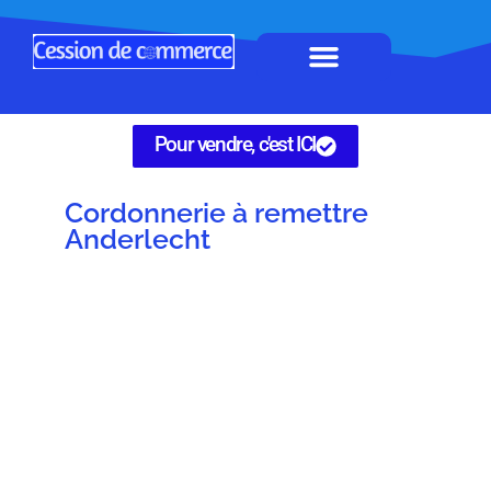
Horeca à remettre
Tous Commerces
Gérez vos annonces
Pour vendre, c'est ICI
Cordonnerie à remettre
Anderlecht