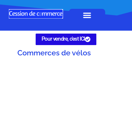
Horeca à remettre
Tous Commerces
Gérez vos annonces
Pour vendre, c'est ICI
Commerces de vélos