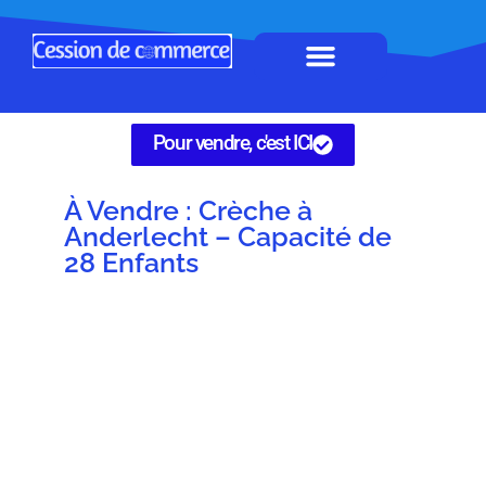
Horeca à remettre
Tous Commerces
Gérez vos annonces
Pour vendre, c'est ICI
À Vendre : Crèche à
Anderlecht – Capacité de
28 Enfants